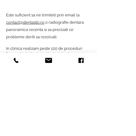
Este suficient sa ne trimiteti prin email la
contact@dentastic.ro
o radiografie dentara
panoramica recenta si sa precizati ce
probleme doriti sa rezolvati.
In clinica realizam peste 120 de proceduri
frecvente, inclusiv implanturi dentare,
coroane dentare si fatete ceramice intr-o
singura vizita, din acest motiv nu avem o lista
detaliata de onorarii. Suntem bine organizati si
va asiguram tot ce aveti nevoie astfel incat la
finalul tratamentului dentar sa va intoarceti
fericiti la viata de zi cu z
i.
Aflati mai multe informatii despre serviciile
noastre apeland
+40754808836
de luni pana
vineri intre orele 10:00 - 18:00 sau prin email
la
contact@dentastic.ro
.