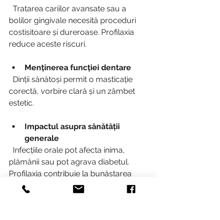
  Tratarea cariilor avansate sau a 
bolilor gingivale necesită proceduri 
costisitoare și dureroase. Profilaxia 
reduce aceste riscuri.
Menținerea funcției dentare
  Dinții sănătoși permit o masticație 
corectă, vorbire clară și un zâmbet 
estetic.
Impactul asupra sănătății 
generale
  Infecțiile orale pot afecta inima, 
plămânii sau pot agrava diabetul. 
Profilaxia contribuie la bunăstarea 
întregului organism.
Calitatea vieții