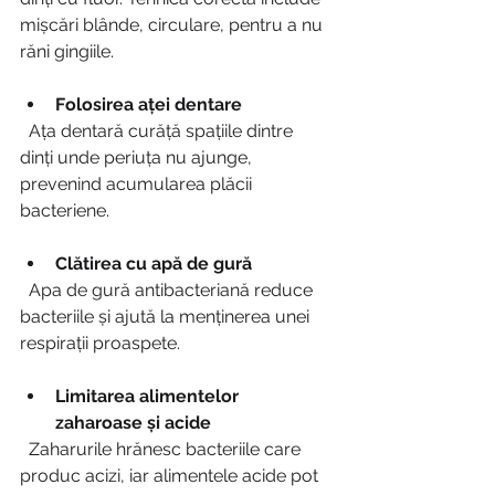
mișcări blânde, circulare, pentru a nu 
răni gingiile.
Folosirea aței dentare
  Ața dentară curăță spațiile dintre 
dinți unde periuța nu ajunge, 
prevenind acumularea plăcii 
bacteriene.
Clătirea cu apă de gură
  Apa de gură antibacteriană reduce 
bacteriile și ajută la menținerea unei 
respirații proaspete.
Limitarea alimentelor 
zaharoase și acide
  Zaharurile hrănesc bacteriile care 
produc acizi, iar alimentele acide pot 