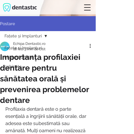
Postare
Fațete și Implanturi
Echipa Dentastic.ro
Fațete și Implanturi
18 feb.
3 min de citit
Importanța profilaxiei
implant dentar
dentare pentru
cabinete
sănătatea orală și
prevenirea problemelor
dentare
Profilaxia dentară este o parte 
esențială a îngrijirii sănătății orale, dar 
adesea este subestimată sau 
amânată. Mulți oameni nu realizează 