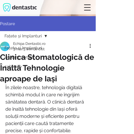
Postare
Fațete și Implanturi
Echipa Dentastic.ro
Fațete și Implanturi
3 mar.
3 min de citit
Clinica Stomatologică de
implant dentar
Înaltă Tehnologie
cabinete
aproape de Iași
În zilele noastre, tehnologia digitală 
schimbă modul în care ne îngrijim 
sănătatea dentară. O clinică dentară 
de înaltă tehnologie din Iași oferă 
soluții moderne și eficiente pentru 
pacienții care caută tratamente 
precise, rapide și confortabile. 