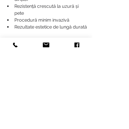
Rezistență crescută la uzură și 
pete
Procedură minim invazivă
Rezultate estetice de lungă durată
Fațetele sunt o soluție populară 
pentru pacienții care doresc un 
zâmbet strălucitor și armonios.
Accesibilitate pentru 
pacienții din regiune
Clinica este ușor accesibilă pentru 
pacienții din Iași și orașele învecinate: 
Suceava, Botoșani, Dorohoi, Săveni și 
Bucecea. Locația centrală și facilitățile 
moderne fac ca vizita să fie comodă 
și eficientă.