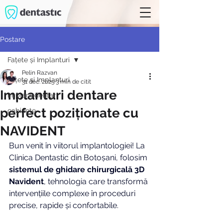
Postare
Fațete și Implanturi
Pelin Razvan
Fațete și Implanturi
31 dec. 2025
3 min de citit
Implanturi dentare
implant dentar
perfect poziționate cu
cabinete
NAVIDENT
Bun venit în viitorul implantologiei! La 
Clinica Dentastic din Botoșani, folosim 
sistemul de ghidare chirurgicală 3D 
Navident
, tehnologia care transformă 
intervențiile complexe în proceduri 
precise, rapide și confortabile.