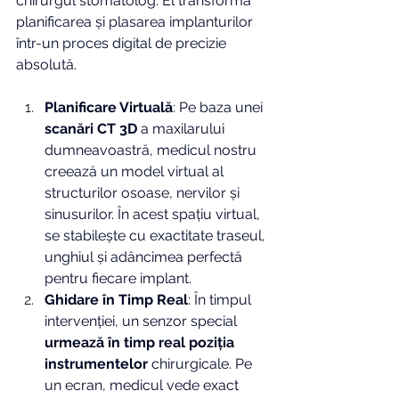
chirurgul stomatolog. El transformă 
planificarea și plasarea implanturilor 
într-un proces digital de precizie 
absolută.
Planificare Virtuală
: Pe baza unei 
scanări CT 3D
 a maxilarului 
dumneavoastră, medicul nostru 
creează un model virtual al 
structurilor osoase, nervilor și 
sinusurilor. În acest spațiu virtual, 
se stabilește cu exactitate traseul, 
unghiul și adâncimea perfectă 
pentru fiecare implant.
Ghidare în Timp Real
: În timpul 
intervenției, un senzor special 
urmează în timp real poziția 
instrumentelor
 chirurgicale. Pe 
un ecran, medicul vede exact 