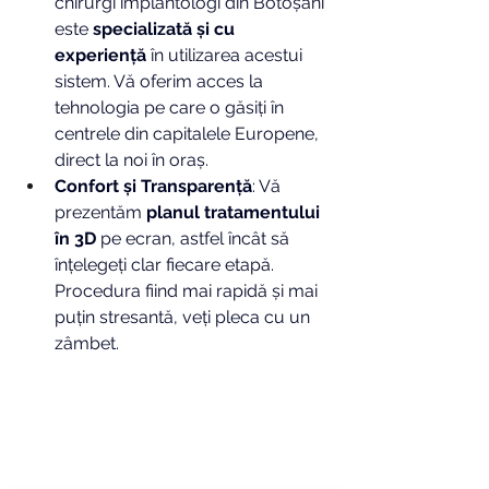
chirurgi implantologi din Botoșani 
este 
specializată și cu 
experiență
 în utilizarea acestui 
sistem. Vă oferim acces la 
tehnologia pe care o găsiți în 
centrele din capitalele Europene, 
direct la noi în oraș.
Confort și Transparență
: Vă 
prezentăm 
planul tratamentului 
în 3D
 pe ecran, astfel încât să 
înțelegeți clar fiecare etapă. 
Procedura fiind mai rapidă și mai 
puțin stresantă, veți pleca cu un 
zâmbet.